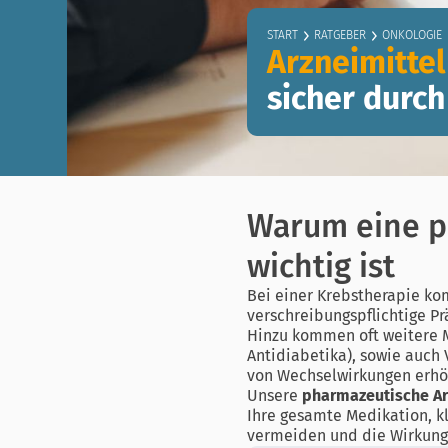
START
RATGEBER
ONKOLOGIE
Arzneimitte
sicher durch
Warum eine p
wichtig ist
Bei einer Krebstherapie ko
verschreibungspflichtige P
Hinzu kommen oft weitere 
Antidiabetika), sowie auch 
von Wechselwirkungen erhö
Unsere
pharmazeutische Ar
Ihre gesamte Medikation, k
vermeiden und die Wirkung 