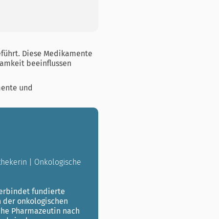
führt. Diese Medikamente
samkeit beeinflussen
mente und
othekerin | Onkologische
rbindet fundierte
n der onkologischen
sche Pharmazeutin nach