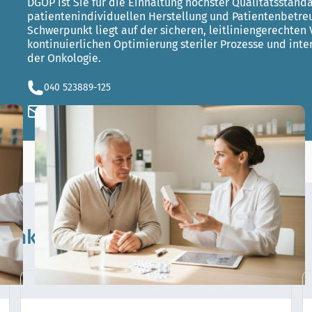
DGOP ist Sie für die Einhaltung höchster Qualitätsstanda
patientenindividuellen Herstellung und Patientenbetreu
Schwerpunkt liegt auf der sicheren, leitliniengerechten
kontinuierlichen Optimierung steriler Prozesse und inter
der Onkologie.
040 523889-125
onkologie@antares-apo.de
m
Onkologie Ratgeber