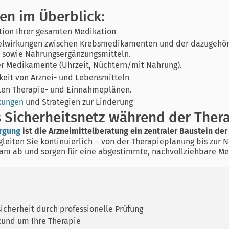
en im Überblick:
ion Ihrer gesamten Medikation
lwirkungen zwischen Krebsmedikamenten und der dazugehöri
sowie Nahrungsergänzungsmitteln.
er Medikamente (Uhrzeit, Nüchtern/mit Nahrung).
hkeit von Arznei- und Lebensmitteln
llen Therapie- und Einnahmeplänen.
kungen
und Strategien zur Linderung
s Sicherheitsnetz während der Ther
rgung
ist die Arzneimittelberatung ein zentraler Baustein der
leiten Sie kontinuierlich – von der Therapieplanung bis zur 
eam ab und sorgen für eine abgestimmte, nachvollziehbare Me
icherheit durch professionelle Prüfung
 Rund um Ihre Therapie