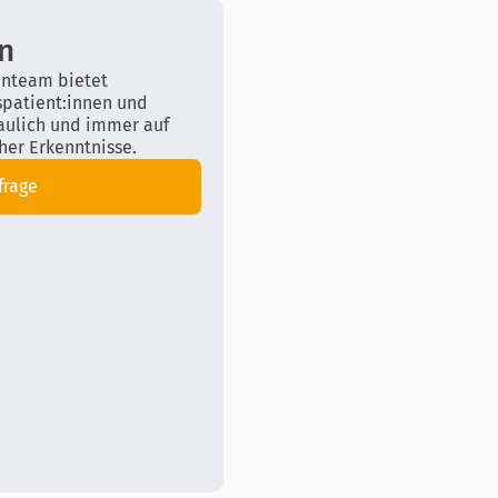
un
enteam bietet
spatient:innen und
raulich und immer auf
cher Erkenntnisse.
frage