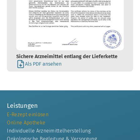
Sichere Arzneimittel entlang der Lieferkette
Als PDF ansehen
Leistungen
E-Rezept einlösen
Online Apotheke
Individuelle Arzneimittelherstellung
Onkologische Begleitung & Versorgung