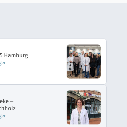
45 Hamburg
gen
eke –
chholz
gen