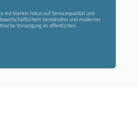
ce mit klarem Fokus auf Servicequalität und
iebswirtschaftlichem Verständnis und moderner
athische Versorgung im öffentlichen