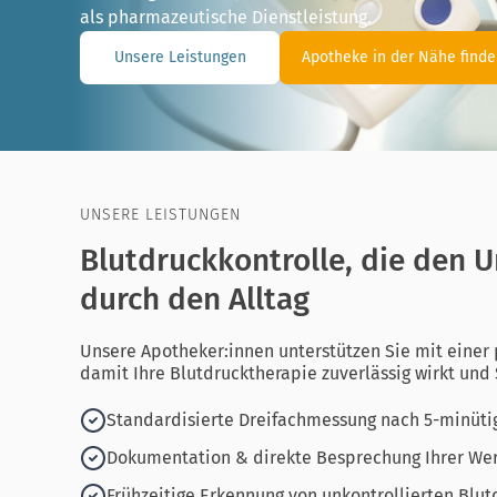
als pharmazeutische Dienstleistung.
Unsere Leistungen
Apotheke in der Nähe find
UNSERE LEISTUNGEN
Blutdruckkontrolle, die den U
durch den Alltag
Unsere Apotheker:innen unterstützen Sie mit einer 
damit Ihre Blutdrucktherapie zuverlässig wirkt und 
Standardisierte Dreifachmessung nach 5-minüt
Dokumentation & direkte Besprechung Ihrer We
Frühzeitige Erkennung von unkontrollierten Blu