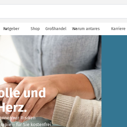
Ratgeber
Shop
Großhandel
Warum antares
Karriere
IT
olle und
Herz.
ennen wir Risiken
rapie – für Sie kostenfrei