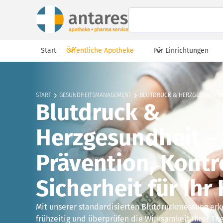
Start
Öffentliche Apotheke
Für Einrichtungen
START
GESUNDHEITSMANAGEMENT
BLUTDRUCK & HERZGESUNDHE
Blutdruck &
Herzgesundheit –
Prävention, Kontr
Sicherheit für Ihr 
Mit unserer standardisierten Blutdruckmessung erk
frühzeitig und überprüfen die Wirksamkeit Ihrer The