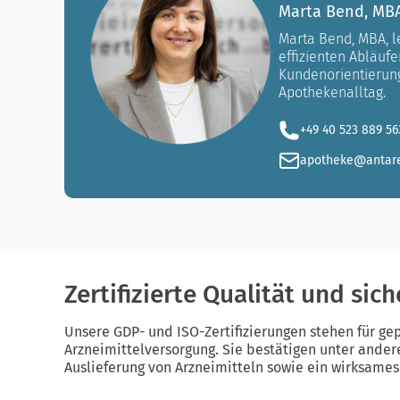
Marta Bend, MB
Marta Bend, MBA, l
effizienten Abläuf
Kundenorientierung.
Apothekenalltag.
+49 40 523 889 56
apotheke@antar
Zertifizierte Qualität und sic
Unsere GDP- und ISO-Zertifizierungen stehen für gep
Arzneimittelversorgung. Sie bestätigen unter ande
Auslieferung von Arzneimitteln sowie ein wirksame